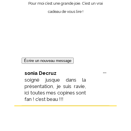
Pour moi c’est une grande joie.
C’est un vrai
cadeau de vous lire !
Ouvrir/Ferme
...
sonia Decruz
cette
soigné jusque dans la
boîte
méta.
présentation, je suis ravie,
ici toutes mes copines sont
fan ! c'est beau !!!