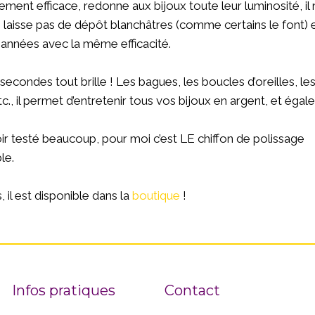
ement efficace, redonne aux bijoux toute leur luminosité, il
e laisse pas de dépôt blanchâtres (comme certains le font) et i
années avec la même efficacité.
econdes tout brille ! Les bagues, les boucles d’oreilles, le
etc., il permet d’entretenir tous vos bijoux en argent, et éga
ir testé beaucoup, pour moi c’est LE chiffon de polissage
le.
, il est disponible dans la
boutique
!
Infos pratiques
Contact