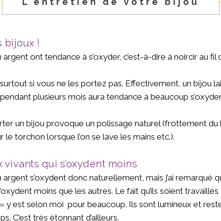
L'entretien de votre bijou
 bijoux !
 argent ont tendance à s’oxyder, c’est-à-dire à noircir au fil
 surtout si vous ne les portez pas. Effectivement, un bijou la
 pendant plusieurs mois aura tendance à beaucoup s’oxyder
rter un bijou provoque un polissage naturel (frottement du b
 le torchon lorsque l’on se lave les mains etc.).
x vivants qui s’oxydent moins
n argent s’oxydent donc naturellement, mais j’ai remarqué q
’oxydent moins que les autres. Le fait qu’ils soient travaillés
» y est selon moi pour beaucoup. Ils sont lumineux et rest
s. C’est très étonnant d’ailleurs.