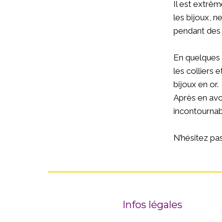
Il est extrêm
les bijoux, n
pendant des 
En quelques s
les colliers 
bijoux en or.
Après en avo
incontournab
N’hésitez pas
Infos légales