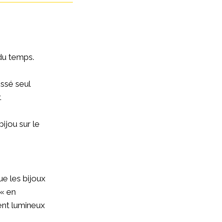
 du temps.
issé seul
.
ijou sur le
ue les bijoux
 « en
ent lumineux