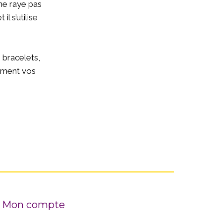
 ne raye pas
l s’utilise
s bracelets,
lement vos
Mon compte