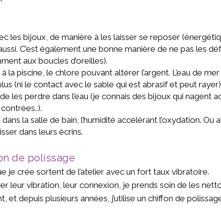
ec les bijoux, de manière à les laisser se reposer (énergét
aussi. C’est également une bonne manière de ne pas les dé
ent aux boucles d’oreilles).
 à la piscine, le chlore pouvant altérer l’argent. L’eau de mer
plus (ni le contact avec le sable qui est abrasif et peut rayer)
 de les perdre dans l’eau (je connais des bijoux qui nagent 
 contrées..).
 dans la salle de bain, l’humidité accélérant l’oxydation. Ou 
aisser dans leurs écrins.
on de polissage
e je crée sortent de l’atelier avec un fort taux vibratoire.
r leur vibration, leur connexion, je prends soin de les nett
, et depuis plusieurs années, j’utilise un chiffon de polissa