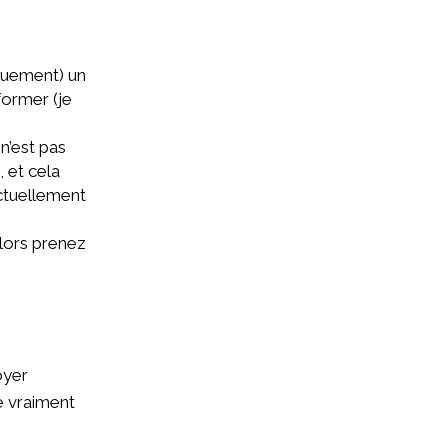
iquement) un
former (je
 n’est pas
, et cela
actuellement
alors prenez
oyer
ge vraiment