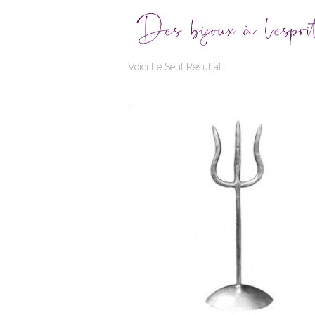
Voici Le Seul Résultat
TRISHUL
Pl
220,00
€
–
480,00
€
de
pri
22
à
48