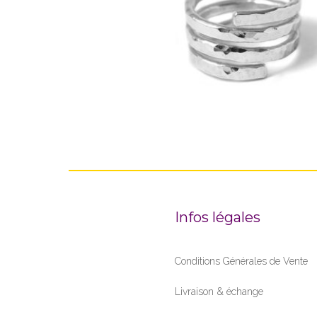
Pl
115,00
€
–
169,00
€
de
prix
11
à
16
Infos légales
Conditions Générales de Vente
Livraison & échange