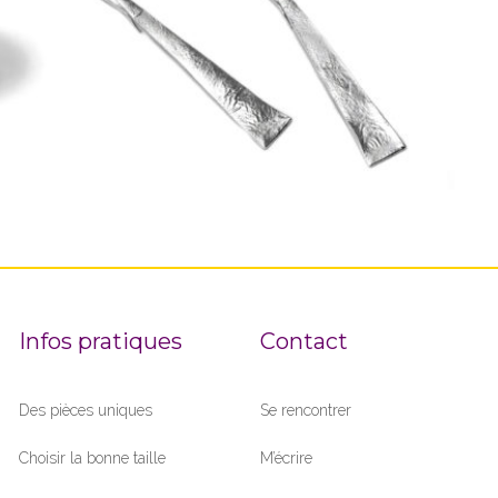
age
95,00
€
 :
5,00€
9,00€
Infos pratiques
Contact
Des pièces uniques
Se rencontrer
Choisir la bonne taille
M’écrire