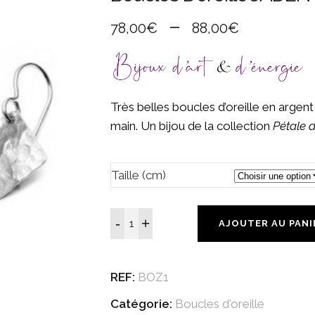
Plage
–
78,00
€
88,00
€
de
prix :
78,00€
à
Très belles boucles d’oreille en argent
88,00€
main. Un bijou de la collection
Pétale 
Taille (cm)
AJOUTER AU PANI
REF:
BOZ1
Catégorie:
Boucles d'oreille